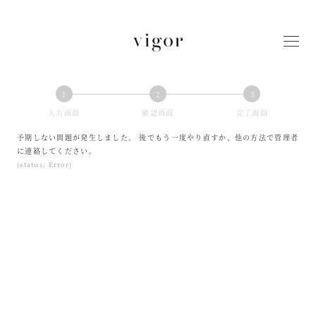
メ
イ
ン
コ
ン
テ
ン
1
2
3
ツ
現
現
現
入力画面
確認画面
完了画面
へ
在
在
在
移
予期しない問題が発生しました。 後でもう一度やり直すか、他の方法で管理者
表
表
表
動
に連絡してください。
示
示
示
(status: Error)
さ
さ
さ
れ
れ
れ
て
て
て
い
い
い
る
る
る
画
画
画
面
面
面
で
で
で
す。
す。
す。